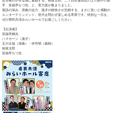
芸を根付かせる為に奮闘する、桂枝太郎。二ツ目昇進間近の上り調子の若
手、笑福亭ちづ光、と、実力派が集まりました。
落語の深み、浪曲の迫力、漫才の軽快さが交錯する、まさに笑いと感動の
エンターテインメント。世代を問わず楽しめる寄席です。特別な一日を、
ぜひ県民共済みらいホールでお過ごしください。
【出演者】
笑福亭鶴光
ハマカーン（漫才）
玉川太福（浪曲）・伊丹明（曲師）
桂枝太郎
笑福亭ちづ光