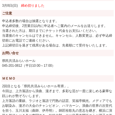
3月8日(日)
締め切りました
ご注意
申込者多数の場合は抽選となります。
申込締切後、2営業日以内に申込者へご案内のメールをお送りします。
当選された方は、期日までにチケット代金をお支払いください。
当選後のキャンセルはできません。キャンセル、人数変更は、必ず申込締
切前にお電話でご連絡ください。
上記締切日を過ぎて残席がある場合は、先着順にて受付をいたします。
お問い合せ
県民共済みらいホール
045-201-0812（平日10:00～17:00）
ＭＥＭＯ
2回目となる「県民共済みらいホール寄席」。
今回は、上方落語から浪曲、漫才まで、多彩な芸が一度に楽しめる豪華な
顔ぶれが勢ぞろいします。
上方落語の重鎮、ラジオと落語で円熟の話芸、笑福亭鶴光。メディアでも
お馴染み、漫才の大会のチャンピオン、ハマカーン。浪曲の世界の次世代
を担う、玉川太福（曲師、伊丹明）。師匠桂歌丸の意志を継ぎ、横浜に演