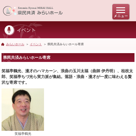
みらいホール
＞
イベント
＞ 県民共済みらいホール寄席
県民共済みらいホール寄席
笑福亭鶴光、漫才のハマカーン、浪曲の玉川太福（曲師 伊丹明）、桂枝太
郎、笑福亭ちづ光ら実力派が集結。落語・浪曲・漫才が一度に味わえる贅
沢な寄席です。
笑福亭鶴光