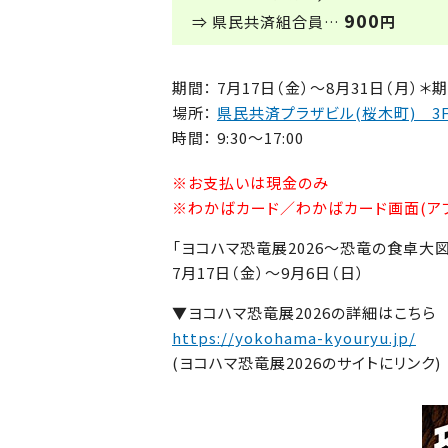
900
⇒ 県民共済組合員…
円
期間：
7月17日（金）～8月31日（月）
場所：
県民共済プラザビル(桜木町) 3
時間：
9:30～17:00
※お支払いは現金のみ
※わかばカード／わかばカード画面(アプ
「ヨコハマ恐竜展2026～恐竜の食卓大
7月17日（金）～9月6日（日）
▼ヨコハマ恐竜展2026の詳細はこちら
https://yokohama-kyouryu.jp/
(ヨコハマ恐竜展2026のサイトにリンク)