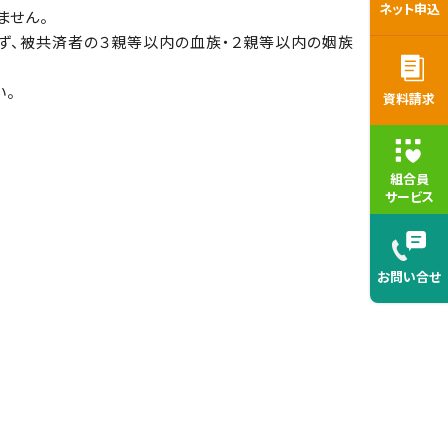
ネット申込
ません。
ず、被共済者の３親等以内の血族・２親等以内の姻族
い。
資料請求
組合員
サービス
お問い合せ