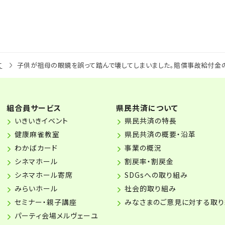
て
子供が祖母の眼鏡を誤って踏んで壊してしまいました。賠償事故給付金
組合員サービス
県民共済について
いきいきイベント
県民共済の特長
健康麻雀教室
県民共済の概要・沿革
わかばカード
事業の概況
シネマホール
割戻率・割戻金
シネマホール寄席
SDGsへの取り組み
みらいホール
社会的取り組み
セミナー・親子講座
みなさまのご意見に対する取
パーティ会場メルヴェーユ