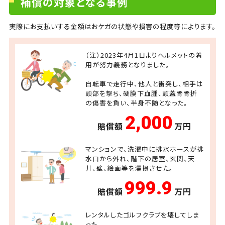
補償の対象となる事例
実際にお支払いする金額はおケガの状態や損害の程度等によります。
（注）2023年4月1日よりヘルメットの着
用が努力義務となりました。
自転車で走行中、他人と衝突し、相手は
頭部を撃ち、硬膜下血腫、頭蓋骨骨折
の傷害を負い、半身不随となった。
2,000
賠償額
万円
マンションで、洗濯中に排水ホースが排
水口から外れ、階下の居室、玄関、天
井、壁、絵画等を濡損させた。
999.9
賠償額
万円
レンタルしたゴルフクラブを壊してしま
った。