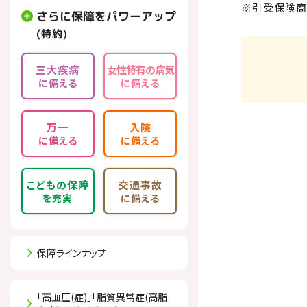
※引受保険商
さらに保障をパワーアップ
三大疾病
女性特有の病気
に備える
に備える
万一
入院
に備える
に備える
こどもの保障
交通事故
を充実
に備える
保障ラインナップ
「高血圧(症)」「脂質異常症(高脂