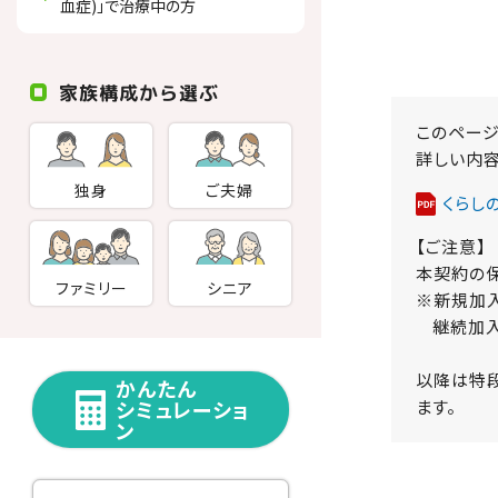
血症)」で治療中の方
家族構成から選ぶ
このペー
詳しい内容
独身
ご夫婦
くらし
【ご注意】
本契約の保
ファミリー
シニア
※新規加
継続加
以降は特段
かんたん
ます。
シミュレーショ
ン