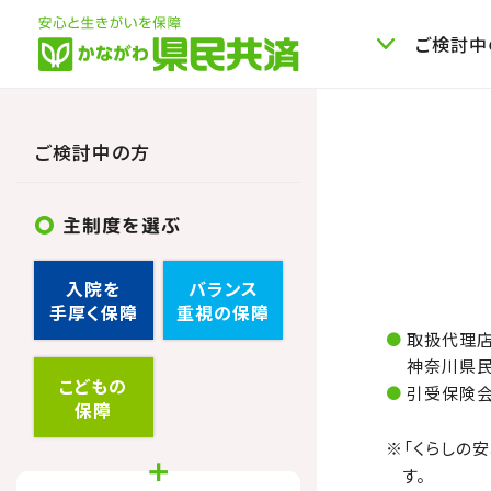
ご検討中
ご検討中の方
主制度を選ぶ
入院を
バランス
手厚く保障
重視の保障
取扱代理
神奈川県
こどもの
引受保険会
保障
※「くらしの
す。