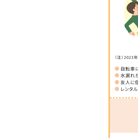
（注）202
自転車
水漏れ
友人に
レンタ