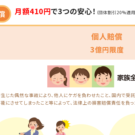
月額410円
で3つの安心！
償
（団体割引20%適用
個人賠償
3
億円限度
生じた偶然な事故により、他人にケガを負わせたこと、国内で受
能にさせてしまったこと等によって、法律上の損害賠償責任を負っ